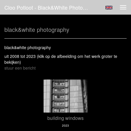
Cloo Potloot - Black&white Photography
Tog
navi
black&white photography
black&white photography
uit 2008 tot 2023
(klik op de afbeelding om het werk groter te
bekijken)
stuur een bericht
building windows
2023