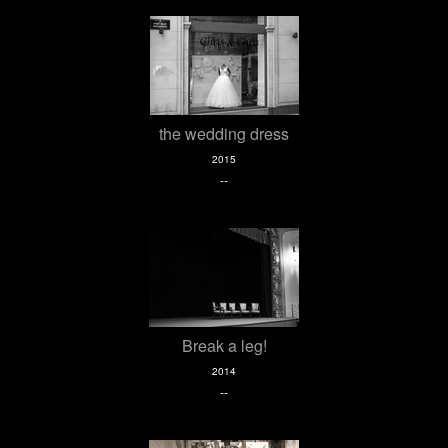
the wedding dress
2015
--
Break a leg!
2014
--