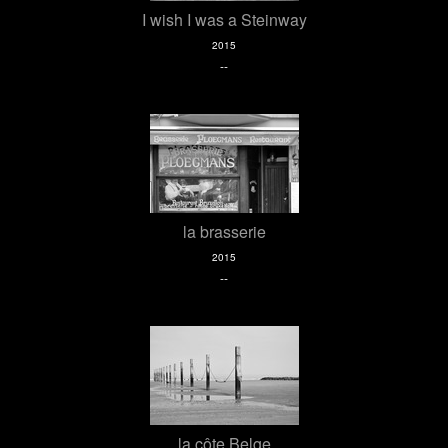
I wish I was a Steinway
2015
--
la brasserie
2015
--
la côte Belge