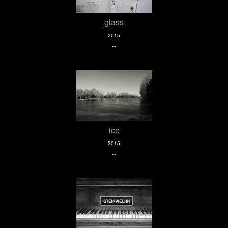
glass
2015
--
ice
2015
--