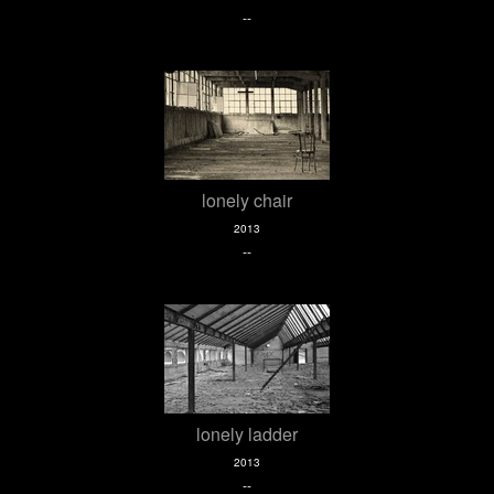
--
lonely chair
2013
--
lonely ladder
2013
--