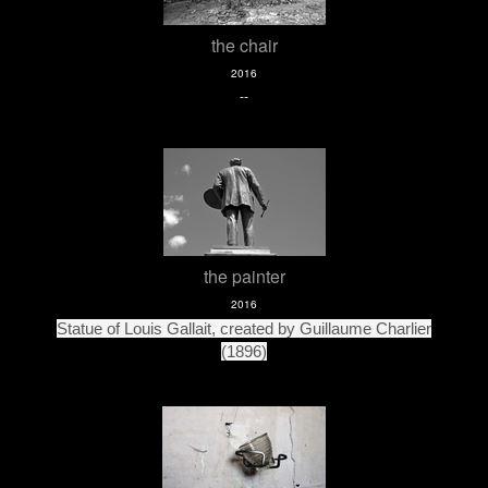
the chair
2016
--
the painter
2016
Statue of Louis Gallait, created by Guillaume Charlier
(1896)