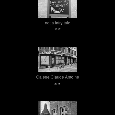
not a fairy tale
2017
--
Galerie Claude Antoine
2016
--