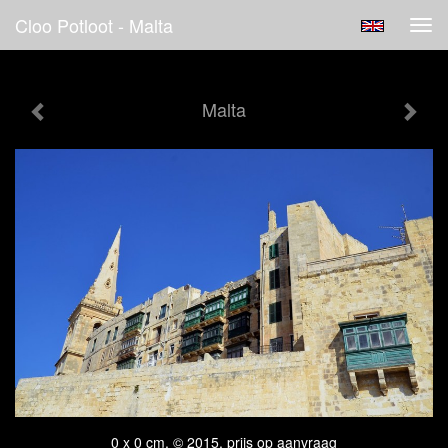
Cloo Potloot - Malta
Tog
navi
Malta
0 x 0 cm, © 2015, prijs op aanvraag