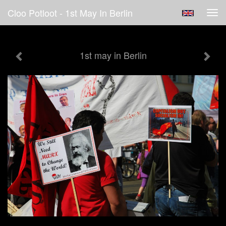
Cloo Potloot - 1st May In Berlin
Tog
navi
1st may in Berlin