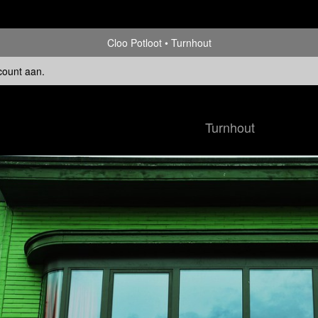
Cloo Potloot
Turnhout
count aan
.
Turnhout