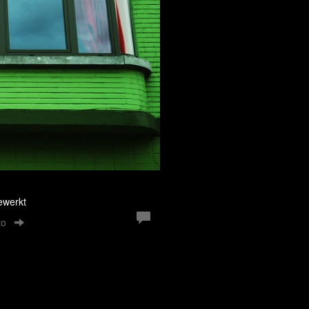
ewerkt
to