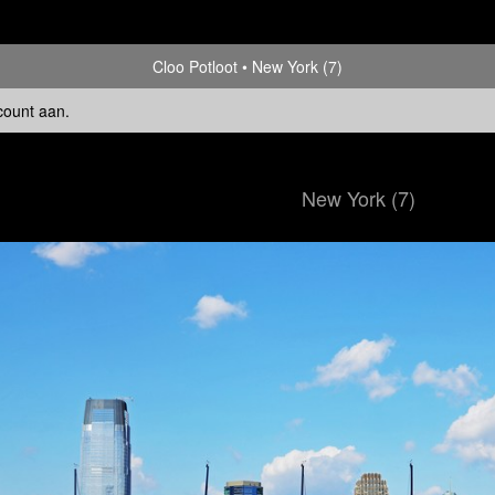
Cloo Potloot
New York (7)
count aan
.
New York (7)