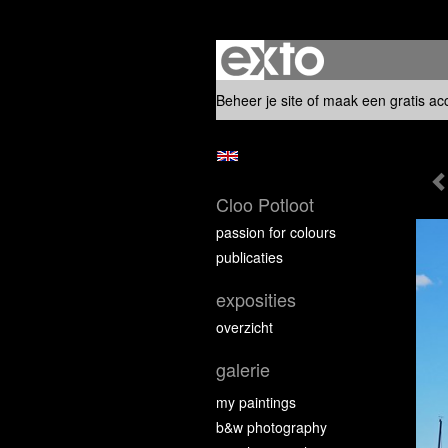
Beheer je site
of
maak een gratis ac
Cloo Potloot
passion for colours
publicaties
exposities
overzicht
galerie
my paintings
b&w photography