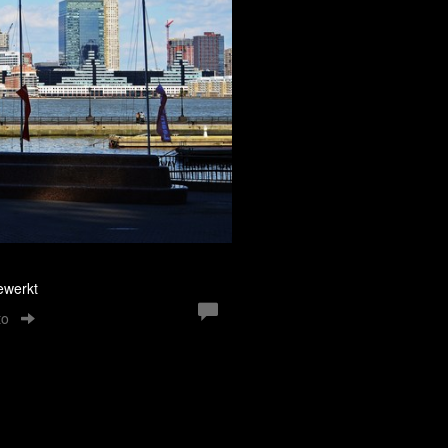
ewerkt
to